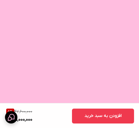
47,600,000
5
%
افزودن به سبد خرید
45,000,000