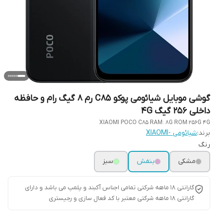
گوشی موبایل شیائومی پوکو C85 رم 8 گیگ رام و حافظه
داخلی 256 گیگ 4G
XIAOMI POCO C85 RAM: 8G ROM:256G 4G
برند:
شیائومی -XIAOMI
رنگ
مشکی
بنفش
سبز
گارانتی ۱۸ ماهه شرکتی تمامی اجناس آکبند و پلمپ می باشد و دارای
گارانتی ۱۸ ماهه شرکتی معتبر با کد فعال سازی و رجیستری