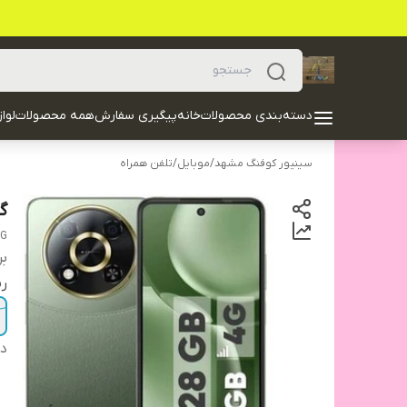
دسته‌بندی محصولات
خانه
پیگیری سفارش
همه محصولات
لوا
سینیور کوفنگ مشهد
/
موبایل
/
تلفن همراه
گوشی
8G
بر
ر
دس