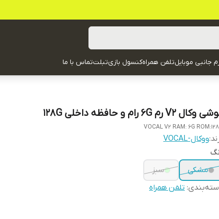
زم جانبی موبایل
تلفن همراه
کنسول بازی
تبلت
تماس با ما
 وکال V2 رم 6G رام و حافظه داخلی 128G
VOCAL V2 RAM: 6G ROM:12
ند:
ووکال-VOCAL
نگ
مشکی
سبز
ته‌بندی
:
تلفن همراه