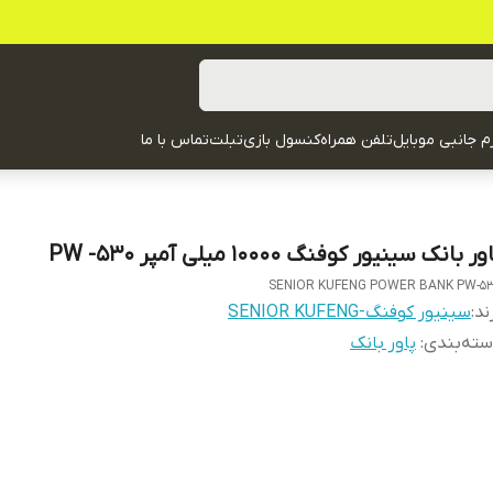
زم جانبی موبایل
تلفن همراه
کنسول بازی
تبلت
تماس با ما
ور بانک سینیور کوفنگ 10000 میلی آمپر PW -530
SENIOR KUFENG POWER BANK PW-5
ند:
سینیور کوفنگ-SENIOR KUFENG
ته‌بندی
:
پاور بانک