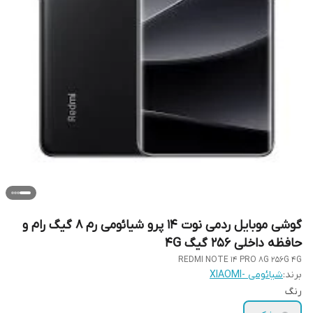
گوشی موبایل ردمی نوت 14 پرو شیائومی رم 8 گیگ رام و
حافظه داخلی 256 گیگ 4G
REDMI NOTE 14 PRO 8G 256G 4G
برند:
شیائومی -XIAOMI
رنگ