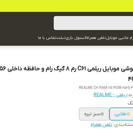
زم جانبی موبایل
تلفن همراه
کنسول بازی
تبلت
تماس با ما
4
REALME C61 RAM:8G ROM:256G 
ند:
ریلمی - REALME
نگ
طلایی
سبز تیره
ته‌بندی
:
تلفن همراه