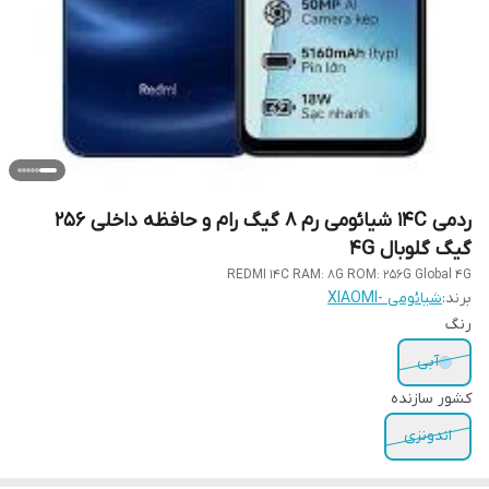
ردمی 14C شیائومی رم 8 گیگ رام و حافظه داخلی 256
گیگ گلوبال 4G
REDMI 14C RAM: 8G ROM: 256G Global 4G
برند:
شیائومی -XIAOMI
رنگ
آبی
کشور سازنده
اندونزی