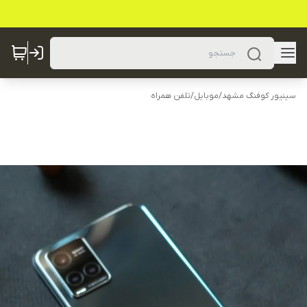
سینیور کوفنگ مشهد
/
موبایل
/
تلفن همراه