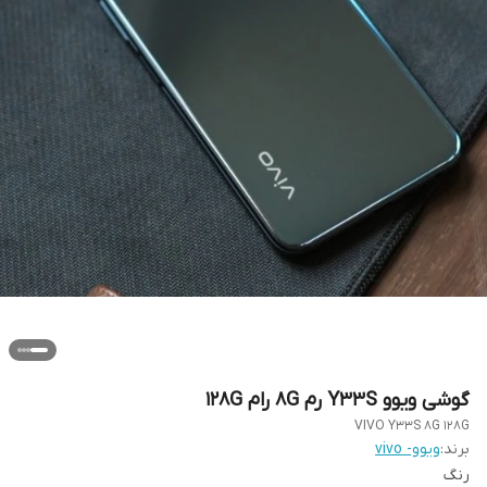
گوشی ویوو Y33S رم 8G رام 128G
VIVO Y33S 8G 128G
برند:
ویوو- vivo
رنگ