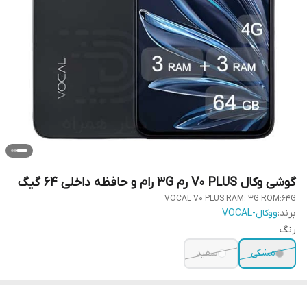
گوشی وکال V0 PLUS رم 3G رام و حافظه داخلی 64 گیگ
VOCAL V0 PLUS RAM: 3G ROM:64G
برند:
ووکال-VOCAL
رنگ
مشکی
سفید