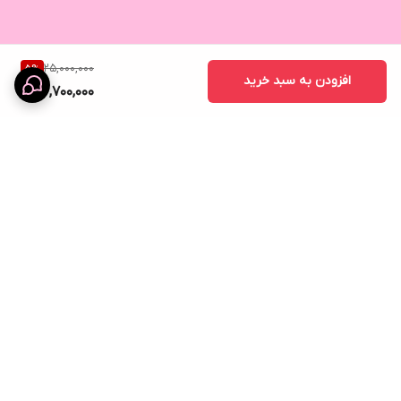
25,000,000
5
%
افزودن به سبد خرید
23,700,000
برگشت به بالا