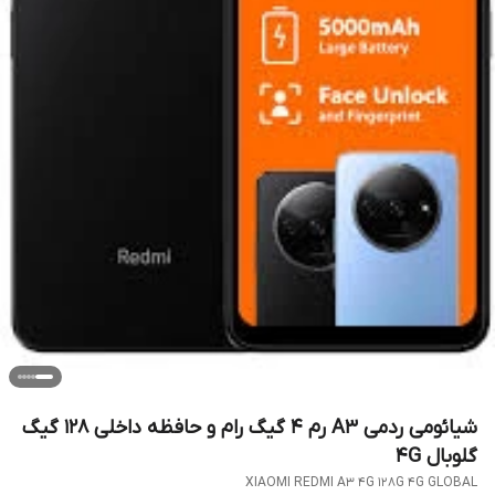
شیائومی ردمی A3 رم 4 گیگ رام و حافظه داخلی 128 گیگ
گلوبال 4G
XIAOMI REDMI A3 4G 128G 4G GLOBAL