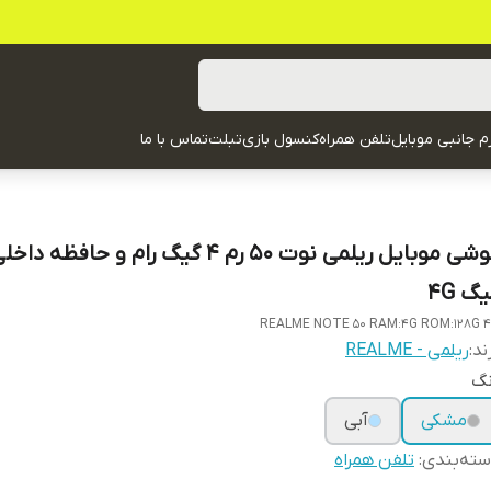
زم جانبی موبایل
تلفن همراه
کنسول بازی
تبلت
تماس با ما
گ 4G
REALME NOTE 50 RAM:4G ROM:128G 
ند:
ریلمی - REALME
نگ
مشکی
آبی
ته‌بندی
:
تلفن همراه