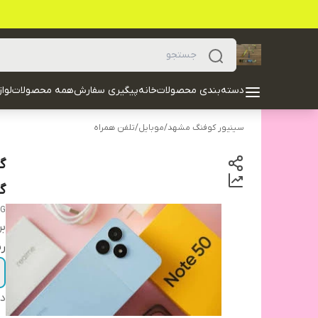
دسته‌بندی محصولات
خانه
پیگیری سفارش
همه محصولات
لوا
سینیور کوفنگ مشهد
/
موبایل
/
تلفن همراه
گی
4G
بر
ر
دس