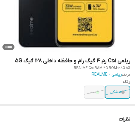
ریلمی C51 رم 4 گیگ رام و حافظه داخلی 128 گیگ 5G
REALME C51 RAM:4G ROM:128G 5G
برند:
ریلمی - REALME
رنگ
مشکی
سبز
نظرات