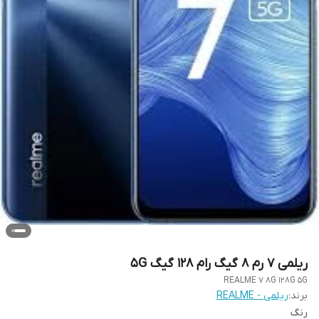
ریلمی 7 رم 8 گیگ رام 128 گیگ 5G
REALME 7 8G 128G 5G
برند:
ریلمی - REALME
رنگ