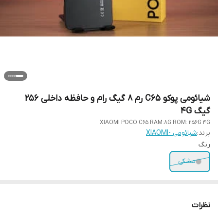
شیائومی پوکو C65 رم 8 گیگ رام و حافظه داخلی 256
گیگ 4G
XIAOMI POCO C65 RAM:8G ROM: 256G 4G
برند:
شیائومی -XIAOMI
رنگ
مشکی
نظرات