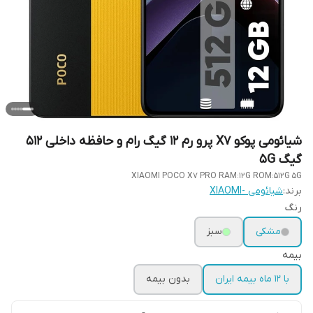
شیائومی پوکو X7 پرو رم 12 گیگ رام و حافظه داخلی 512
گیگ 5G
XIAOMI POCO X7 PRO RAM:12G ROM:512G 5G
برند:
شیائومی -XIAOMI
رنگ
مشکی
سبز
بیمه
با 12 ماه بیمه ایران
بدون بیمه