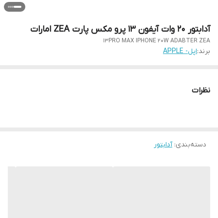
آدابتور 20 وات آیفون 13 پرو مکس پارت ZEA امارات
13PRO MAX IPHONE 20W ADABTER ZEA
برند:
اپل- APPLE
نظرات
دسته‌بندی
:
آدابتور