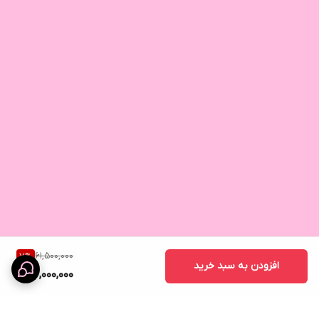
61,500,000
7
%
افزودن به سبد خرید
57,000,000