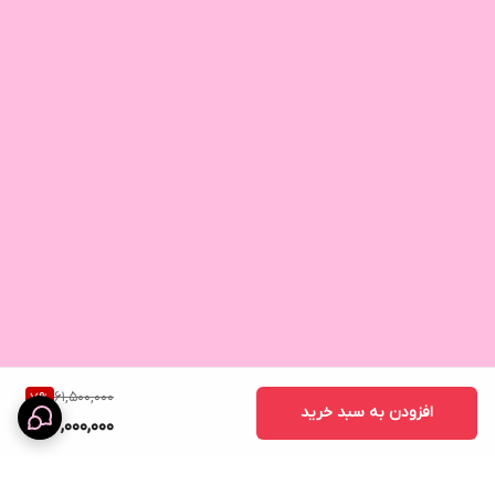
61,500,000
7
%
افزودن به سبد خرید
57,000,000