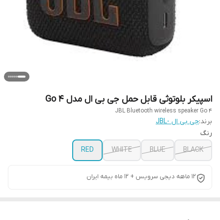
اسپیکر بلوتوثی قابل حمل جی بی ال مدل 4 Go
JBL Bluetooth wireless speaker Go 4
برند:
جی بی ال -JBL
رنگ
RED
WHITE
BLUE
BLACK
12 ماهه دیجی سرویس + 12 ماه بیمه ایران